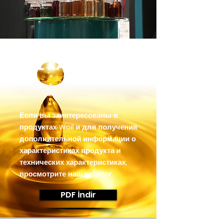
WOIL KATALOG
Если вы заинтересованы в
продуктах Woil и для получения
дополнительной информации о
характеристиках продукта и
технических характеристиках,
просмотрите наш каталог.
PDF İndir