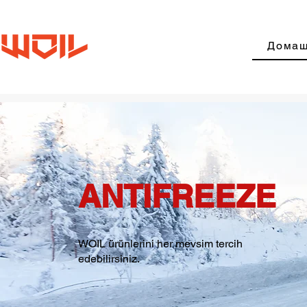
Домаш
ANTIFREEZE
WOIL ürünlerini her mevsim tercih
edebilirsiniz.