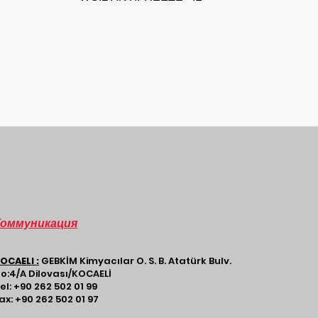
Коммуникация
OCAELI :
GEBKİM Kimyacılar O. S. B. Atatürk Bulv.
o:4/A Dilovası/KOCAELİ​
el: +90 262 502 01 99
ax: +90 262 502 01 97