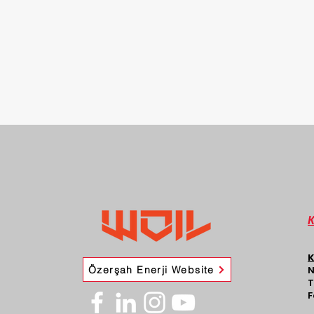
K
Özerşah Enerji Website
N
T
F