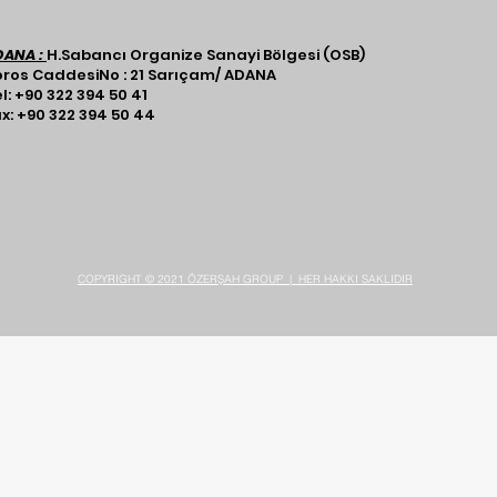
DANA :
H.Sabancı Organize Sanayi Bölgesi (OSB)
ros CaddesiNo : 21 Sarıçam/ ADANA​​​
l: +90 322 394 50 41
x: +90 322 394 50 44
COPYRIGHT © 2021 ÖZERŞAH GROUP | HER HAKKI SAKLIDIR